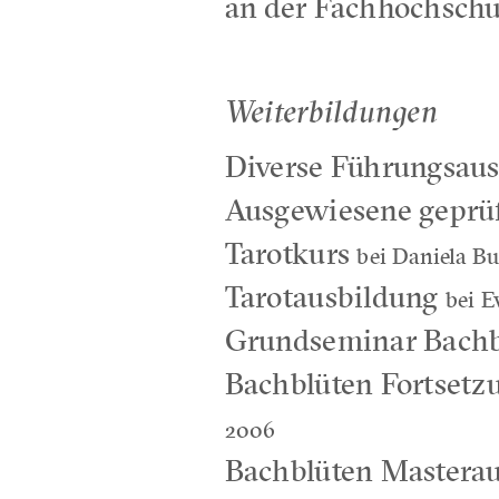
an der Fachhochschu
Weiterbildungen
Diverse Führungsau
Ausgewiesene geprüf
Tarotkurs
bei Daniela B
Tarotausbildung
bei E
Grundseminar Bachb
Bachblüten Fortset
2006
Bachblüten Mastera